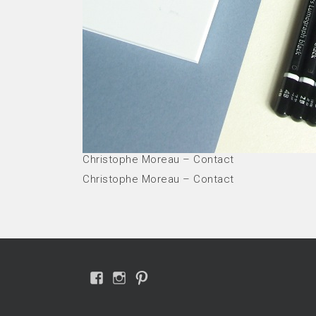
Christophe Moreau – Contact
Christophe Moreau – Contact
Voir
Voir
Voir
le
le
le
profil
profil
profil