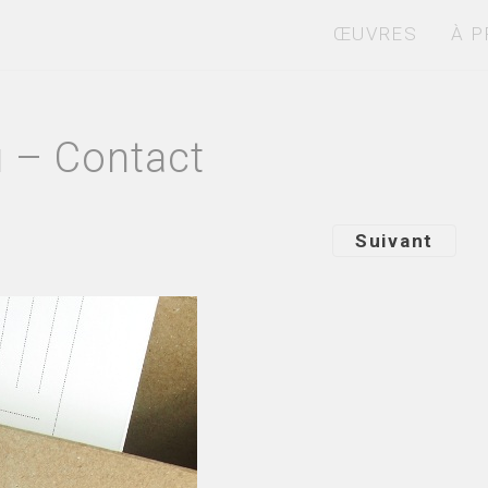
ŒUVRES
À 
 – Contact
Suivant