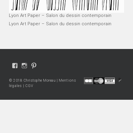
Lyon Art Paper – Salon du dessin contemporain
Lyon Art Paper – Salon du dessin contemporain
Voir
Voir
Voir
le
le
le
profil
profil
profil
© 2018 Christophe Moreau |
Mentions
de
de
de
légales
|
CGV
Christophe-
cmo.art
cmoart
Moreau-
sur
sur
Pencil-
Instagram
Pinterest
drawings-
1575962255961859
sur
Facebook