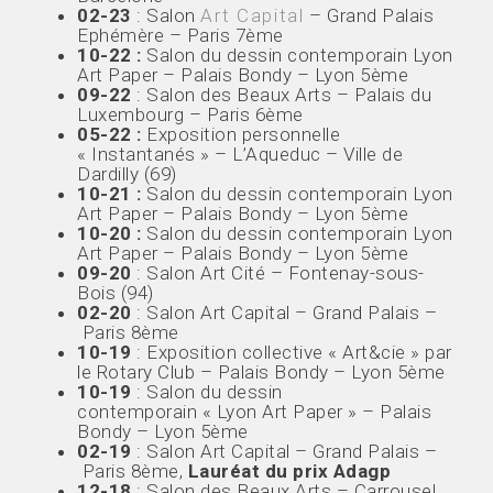
02-23
: Salon
Art Capital
– Grand Palais
Ephémère – Paris 7ème
10-22 :
Salon du dessin contemporain Lyon
Art Paper – Palais Bondy – Lyon 5ème
09-22
: Salon des Beaux Arts – Palais du
Luxembourg – Paris 6ème
05-22 :
Exposition personnelle
« Instantanés » – L’Aqueduc – Ville de
Dardilly (69)
10-21 :
Salon du dessin contemporain Lyon
Art Paper – Palais Bondy – Lyon 5ème
10-20 :
Salon du dessin contemporain Lyon
Art Paper – Palais Bondy – Lyon 5ème
09-20
: Salon Art Cité – Fontenay-sous-
Bois (94)
02-20
: Salon Art Capital – Grand Palais –
Paris 8ème
10-19
: Exposition collective « Art&cie » par
le Rotary Club – Palais Bondy – Lyon 5ème
10-19
: Salon du dessin
contemporain « Lyon Art Paper » – Palais
Bondy – Lyon 5ème
02-19
: Salon Art Capital – Grand Palais –
Paris 8ème,
Lauréat du prix Adagp
12-18
: Salon des Beaux Arts – Carrousel