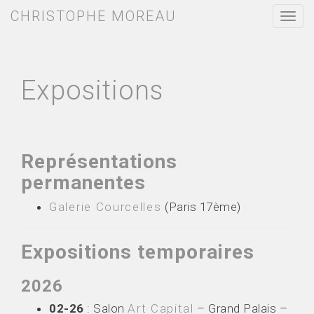
CHRISTOPHE MOREAU
T
o
g
g
l
e
Expositions
n
a
v
i
g
a
Représentations
t
permanentes
i
o
n
Galerie Courcelles
(Paris 17ème)
Expositions temporaires
2026
02-26
: Salon
Art Capital
– Grand Palais –