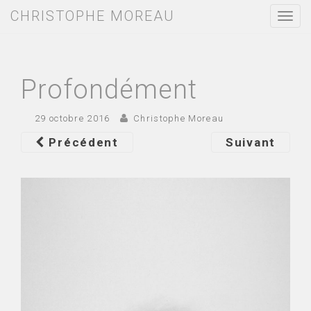
CHRISTOPHE MOREAU
T
o
g
g
l
e
Profondément
n
a
v
29 octobre 2016
Christophe Moreau
i
g
Précédent
Suivant
a
t
i
o
n