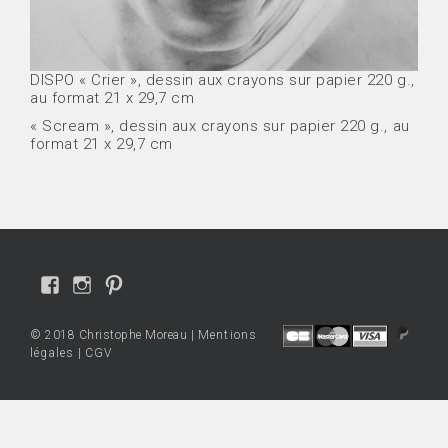
DISPO « Crier », dessin aux crayons sur papier 220 g.,
au format 21 x 29,7 cm
« Scream », dessin aux crayons sur papier 220 g., au
format 21 x 29,7 cm
Voir
Voir
Voir
le
le
le
profil
profil
profil
© 2018 Christophe Moreau |
Mentions
de
de
de
légales
|
CGV
Christophe-
cmo.art
cmoart
Moreau-
sur
sur
Pencil-
Instagram
Pinterest
drawings-
1575962255961859