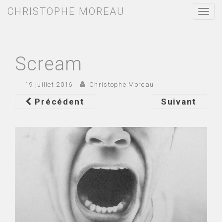
CHRISTOPHE MOREAU
T
o
g
g
l
e
Scream
n
a
v
19 juillet 2016
Christophe Moreau
i
g
Précédent
Suivant
a
t
i
o
n