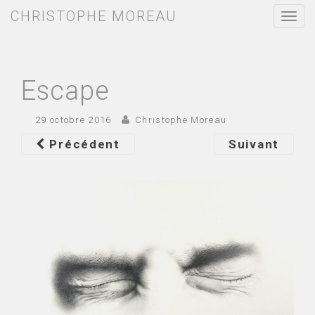
CHRISTOPHE MOREAU
T
o
g
g
l
e
Escape
n
a
v
29 octobre 2016
Christophe Moreau
i
g
Précédent
Suivant
a
t
i
o
n