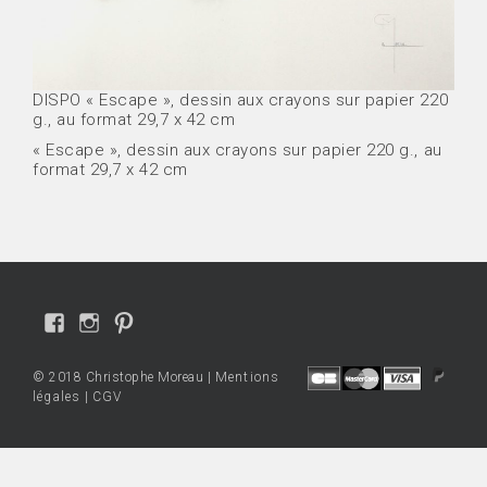
DISPO « Escape », dessin aux crayons sur papier 220
g., au format 29,7 x 42 cm
« Escape », dessin aux crayons sur papier 220 g., au
format 29,7 x 42 cm
Voir
Voir
Voir
le
le
le
profil
profil
profil
© 2018 Christophe Moreau |
Mentions
de
de
de
légales
|
CGV
Christophe-
cmo.art
cmoart
Moreau-
sur
sur
Pencil-
Instagram
Pinterest
drawings-