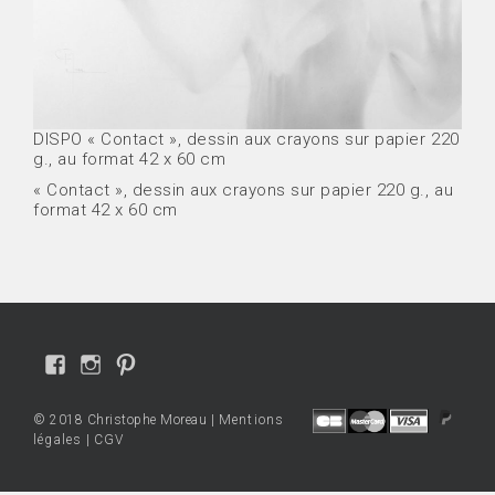
DISPO « Contact », dessin aux crayons sur papier 220
g., au format 42 x 60 cm
« Contact », dessin aux crayons sur papier 220 g., au
format 42 x 60 cm
Voir
Voir
Voir
le
le
le
profil
profil
profil
© 2018 Christophe Moreau |
Mentions
de
de
de
légales
|
CGV
Christophe-
cmo.art
cmoart
Moreau-
sur
sur