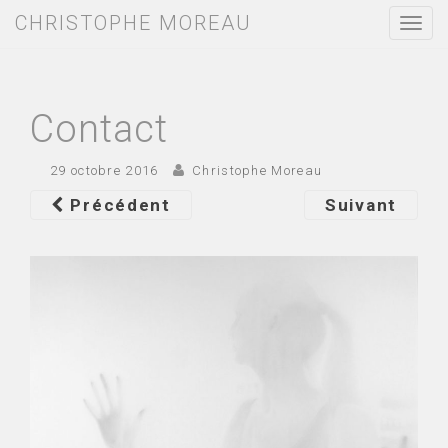
CHRISTOPHE MOREAU
T
o
g
g
l
e
Contact
n
a
v
29 octobre 2016
Christophe Moreau
i
g
Précédent
Suivant
a
t
i
o
n