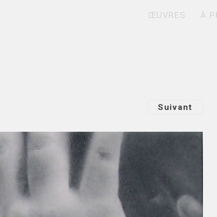
ŒUVRES
À 
Suivant