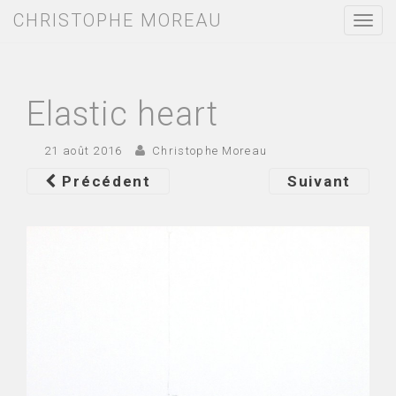
CHRISTOPHE MOREAU
T
o
g
g
l
e
Elastic heart
n
a
v
21 août 2016
Christophe Moreau
i
g
Précédent
Suivant
a
t
i
o
n