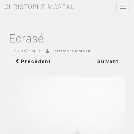
CHRISTOPHE MOREAU
T
o
g
g
l
e
Ecrasé
n
a
v
21 août 2016
Christophe Moreau
i
g
Précédent
Suivant
a
t
i
o
n