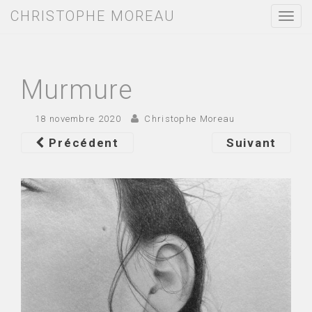
CHRISTOPHE MOREAU
T
o
g
g
l
e
Murmure
n
a
v
18 novembre 2020
Christophe Moreau
i
g
Précédent
Suivant
a
t
i
o
n