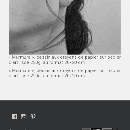
« Murmure », dessin aux crayons de papier sur papier
d’art lisse 220g, au format 20×20 cm
« Murmure », dessin aux crayons de papier sur papier
d’art lisse 220g, au format 20×20 cm
Voir
Voir
Voir
le
le
le
profil
profil
profil