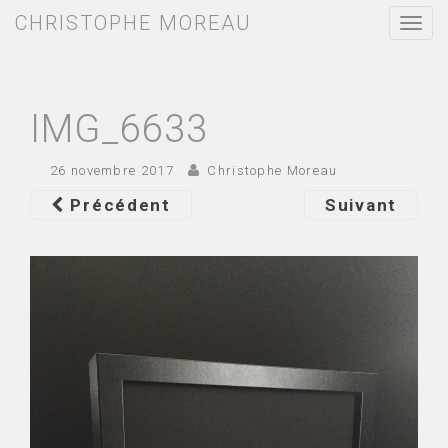
CHRISTOPHE MOREAU
T
o
g
g
l
e
IMG_6633
n
a
v
26 novembre 2017
Christophe Moreau
i
g
Précédent
Suivant
a
t
i
o
n