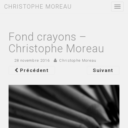
CHRISTOPHE MOREAU
T
o
g
g
l
e
Fond crayons –
n
a
Christophe Moreau
v
i
g
28 novembre 2016
Christophe Moreau
a
t
Précédent
Suivant
i
o
n