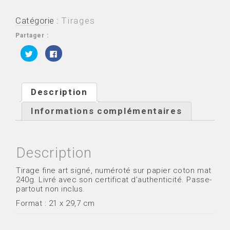
Vers
les
autres
Catégorie :
Tirages
Partager :
C
C
l
l
i
i
q
q
u
u
e
e
z
z
Description
p
p
o
o
u
u
Informations complémentaires
r
r
p
p
a
a
r
r
t
t
a
a
Description
g
g
e
e
r
r
s
s
Tirage fine art signé, numéroté sur papier coton mat
u
u
240g. Livré avec son certificat d’authenticité. Passe-
r
r
T
F
partout non inclus.
w
a
i
c
Format : 21 x 29,7 cm
t
e
t
b
e
o
r
o