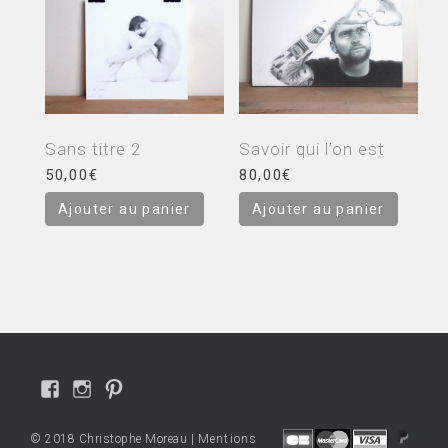
Sans titre 2
Savoir qui l’on est
50,00
€
80,00
€
Ajouter au panier
Ajouter au panier
Voir
Voir
Voir
le
le
le
profil
profil
profil
© 2018 Christophe Moreau |
Mentions