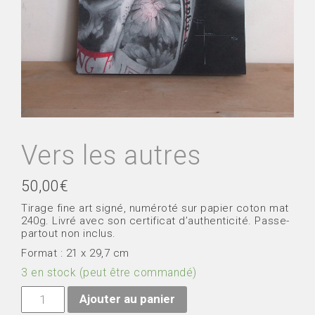
Vers les autres
50,00
€
Tirage fine art signé, numéroté sur papier coton mat
240g. Livré avec son certificat d’authenticité. Passe-
partout non inclus.
Format : 21 x 29,7 cm
3 en stock (peut être commandé)
quantité
Ajouter au panier
de