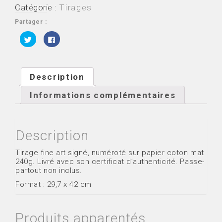
nouvelle
Catégorie :
Tirages
étape
Partager :
C
C
l
l
i
i
q
q
u
u
e
e
z
z
Description
p
p
o
o
u
u
Informations complémentaires
r
r
p
p
a
a
r
r
t
t
a
a
Description
g
g
e
e
r
r
s
s
Tirage fine art signé, numéroté sur papier coton mat
u
u
240g. Livré avec son certificat d’authenticité. Passe-
r
r
T
F
partout non inclus.
w
a
i
c
Format : 29,7 x 42 cm
t
e
t
b
e
o
r
o
(
k
Produits apparentés
o
(
u
o