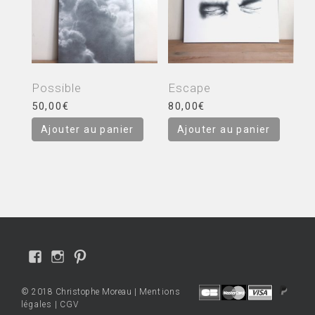
Possible
Escape
50,00
€
80,00
€
Ajouter au panier
Ajouter au panier
Voir
Voir
Voir
le
le
le
profil
profil
profil
© 2018 Christophe Moreau |
Mentions
de
de
de
légales
|
CGV
Christophe-
cmo.art
cmoart