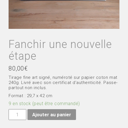
Fanchir une nouvelle
étape
80,00
€
Tirage fine art signé, numéroté sur papier coton mat
240g. Livré avec son certificat d’authenticité. Passe-
partout non inclus.
Format : 29,7 x 42 cm
9 en stock (peut être commandé)
quantité
Ajouter au panier
de
Fanchir
une