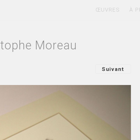
ŒUVRES
À 
istophe Moreau
Suivant