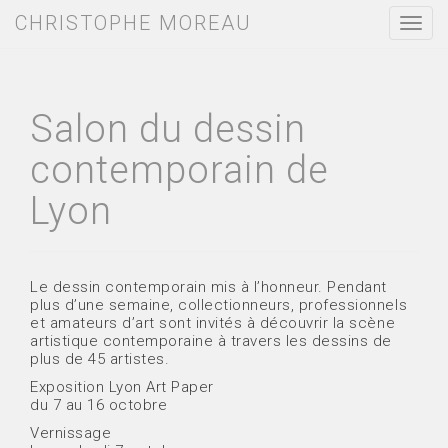
CHRISTOPHE MOREAU
T
o
g
g
l
e
Salon du dessin
n
a
contemporain de
v
i
Lyon
g
a
t
i
o
Le dessin contemporain mis à l’honneur. Pendant
n
plus d’une semaine, collectionneurs, professionnels
et amateurs d’art sont invités à découvrir la scène
artistique contemporaine à travers les dessins de
plus de 45 artistes.
Exposition Lyon Art Paper
du 7 au 16 octobre
Vernissage