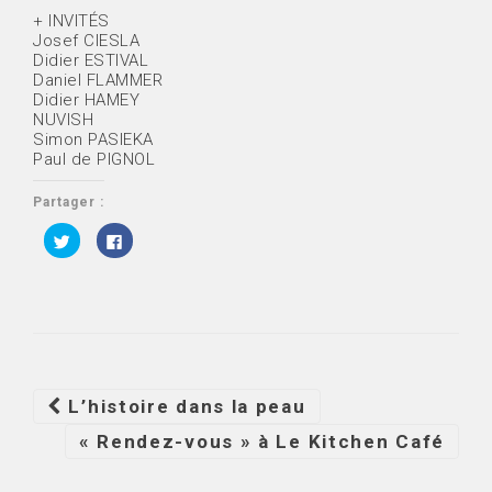
+ INVITÉS
Josef CIESLA
Didier ESTIVAL
Daniel FLAMMER
Didier HAMEY
NUVISH
Simon PASIEKA
Paul de PIGNOL
Partager :
C
C
l
l
i
i
q
q
u
u
e
e
z
z
p
p
o
o
u
u
r
r
p
p
a
a
Navigation
L’histoire dans la peau
r
r
t
t
a
a
Article
« Rendez-vous » à Le Kitchen Café
g
g
e
e
r
r
s
s