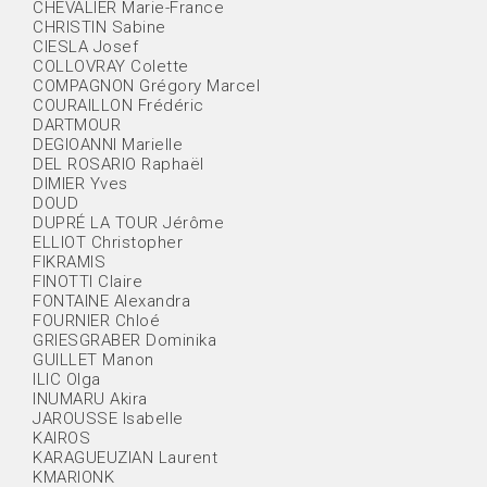
CHEVALIER Marie-France
CHRISTIN Sabine
CIESLA Josef
COLLOVRAY Colette
COMPAGNON Grégory Marcel
COURAILLON Frédéric
DARTMOUR
DEGIOANNI Marielle
DEL ROSARIO Raphaël
DIMIER Yves
DOUD
DUPRÉ LA TOUR Jérôme
ELLIOT Christopher
FIKRAMIS
FINOTTI Claire
FONTAINE Alexandra
FOURNIER Chloé
GRIESGRABER Dominika
GUILLET Manon
ILIC Olga
INUMARU Akira
JAROUSSE Isabelle
KAIROS
KARAGUEUZIAN Laurent
KMARIONK