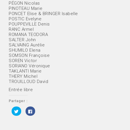
PÉGON Nicolas
PINOTEAU Marie
PONCET Elise & BRINGER Isabelle
POSTIC Evelyne
POUPPEVILLE Denis
RANC Armel
ROMANA TEODORA
SALTER John
SALVAING Aurélie
SHUMILO Elena
SOMSON Françoise
SOREN Victor
SORIANO Véronique
TAKLANTI Marie
THERY Michel
TROUILLOUD David
Entrée libre
Partager :
C
C
l
l
i
i
q
q
u
u
e
e