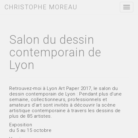
CHRISTOPHE MOREAU
T
o
g
g
l
e
Salon du dessin
n
a
contemporain de
v
i
Lyon
g
a
t
i
o
Retrouvez-moi à Lyon Art Paper 2017, le salon du
n
dessin contemporain de Lyon : Pendant plus d’une
semaine, collectionneurs, professionnels et
amateurs d’art sont invités à découvrir la scène
artistique contemporaine à travers les dessins de
plus de 85 artistes.
Exposition
du 5 au 15 octobre