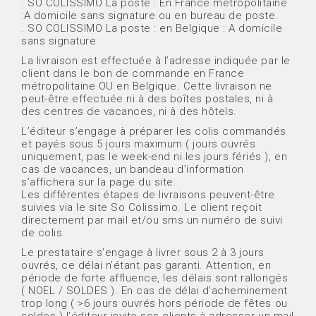
. SO COLISSIMO La poste : En France métropolitaine
:A domicile sans signature ou en bureau de poste.
. SO COLISSIMO La poste : en Belgique : A domicile
sans signature
La livraison est effectuée à l’adresse indiquée par le
client dans le bon de commande en France
métropolitaine OU en Belgique. Cette livraison ne
peut-être effectuée ni à des boîtes postales, ni à
des centres de vacances, ni à des hôtels.
L’éditeur s’engage à préparer les colis commandés
et payés sous 5 jours maximum ( jours ouvrés
uniquement, pas le week-end ni les jours fériés ), en
cas de vacances, un bandeau d’information
s’affichera sur la page du site.
Les différentes étapes de livraisons peuvent-être
suivies via le site So Colissimo. Le client reçoit
directement par mail et/ou sms un numéro de suivi
de colis.
Le prestataire s’engage à livrer sous 2 à 3 jours
ouvrés, ce délai n’étant pas garanti. Attention, en
période de forte affluence, les délais sont rallongés
( NOEL / SOLDES ). En cas de délai d’acheminement
trop long ( >6 jours ouvrés hors période de fêtes ou
soldes ) l’éditeur invite ses clients à adresser un mail