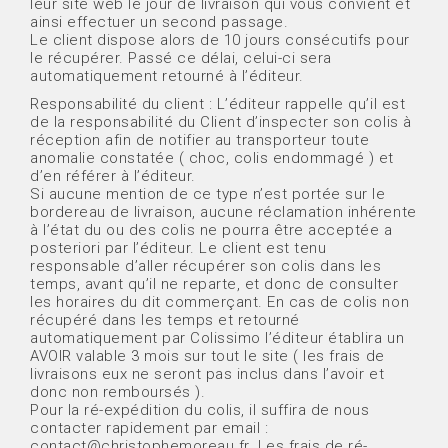
leur site web le jour de livraison qui vous convient et
ainsi effectuer un second passage.
Le client dispose alors de 10 jours consécutifs pour
le récupérer. Passé ce délai, celui-ci sera
automatiquement retourné à l’éditeur.
Responsabilité du client : L’éditeur rappelle qu’il est
de la responsabilité du Client d’inspecter son colis à
réception afin de notifier au transporteur toute
anomalie constatée ( choc, colis endommagé ) et
d’en référer à l’éditeur.
Si aucune mention de ce type n’est portée sur le
bordereau de livraison, aucune réclamation inhérente
à l’état du ou des colis ne pourra être acceptée a
posteriori par l’éditeur. Le client est tenu
responsable d’aller récupérer son colis dans les
temps, avant qu’il ne reparte, et donc de consulter
les horaires du dit commerçant. En cas de colis non
récupéré dans les temps et retourné
automatiquement par Colissimo l’éditeur établira un
AVOIR valable 3 mois sur tout le site ( les frais de
livraisons eux ne seront pas inclus dans l’avoir et
donc non remboursés ).
Pour la ré-expédition du colis, il suffira de nous
contacter rapidement par email :
contact@christophemoreau.fr. Les frais de ré-