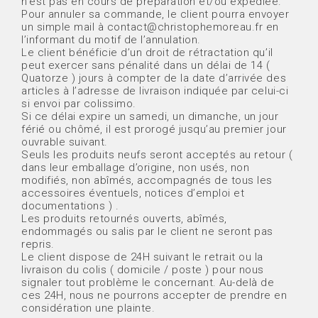
n’est pas en cours de préparation et/ou expédiée.
Pour annuler sa commande, le client pourra envoyer
un simple mail à contact@christophemoreau.fr en
l’informant du motif de l’annulation.
Le client bénéficie d’un droit de rétractation qu’il
peut exercer sans pénalité dans un délai de 14 (
Quatorze ) jours à compter de la date d’arrivée des
articles à l’adresse de livraison indiquée par celui-ci
si envoi par colissimo.
Si ce délai expire un samedi, un dimanche, un jour
férié ou chômé, il est prorogé jusqu’au premier jour
ouvrable suivant.
Seuls les produits neufs seront acceptés au retour (
dans leur emballage d’origine, non usés, non
modifiés, non abîmés, accompagnés de tous les
accessoires éventuels, notices d’emploi et
documentations ) .
Les produits retournés ouverts, abîmés,
endommagés ou salis par le client ne seront pas
repris.
Le client dispose de 24H suivant le retrait ou la
livraison du colis ( domicile / poste ) pour nous
signaler tout problème le concernant. Au-delà de
ces 24H, nous ne pourrons accepter de prendre en
considération une plainte.