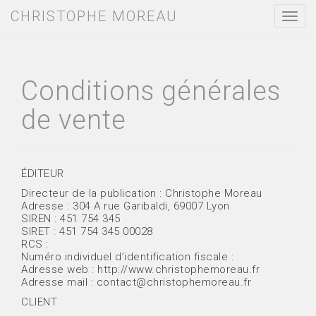
CHRISTOPHE MOREAU
T
o
g
g
l
e
Conditions générales
n
a
de vente
v
i
g
a
t
ÉDITEUR
i
Directeur de la publication : Christophe Moreau
o
Adresse : 304 A rue Garibaldi, 69007 Lyon
n
SIREN : 451 754 345
SIRET : 451 754 345 00028
RCS :
Numéro individuel d’identification fiscale :
Adresse web : http://www.christophemoreau.fr
Adresse mail : contact@christophemoreau.fr
CLIENT