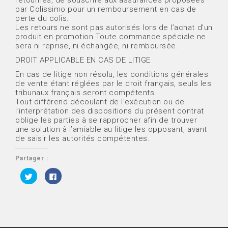
par Colissimo pour un remboursement en cas de
perte du colis.
Les retours ne sont pas autorisés lors de l’achat d’un
produit en promotion Toute commande spéciale ne
sera ni reprise, ni échangée, ni remboursée.
DROIT APPLICABLE EN CAS DE LITIGE
En cas de litige non résolu, les conditions générales
de vente étant réglées par le droit français, seuls les
tribunaux français seront compétents.
Tout différend découlant de l’exécution ou de
l’interprétation des dispositions du présent contrat
oblige les parties à se rapprocher afin de trouver
une solution à l’amiable au litige les opposant, avant
de saisir les autorités compétentes.
Partager :
C
C
l
l
i
i
q
q
u
u
e
e
z
z
p
p
o
o