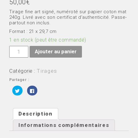
50,00
€
Tirage fine art signé, numéroté sur papier coton mat
240g. Livré avec son certificat d’authenticité. Passe-
partout non inclus.
Format : 21 x 29,7 cm
1 en stock (peut être commandé)
quantité
Ajouter au panier
de
Eden
Catégorie :
Tirages
Partager :
C
C
l
l
i
i
q
q
u
u
e
e
z
z
Description
p
p
o
o
u
u
Informations complémentaires
r
r
p
p
a
a
r
r