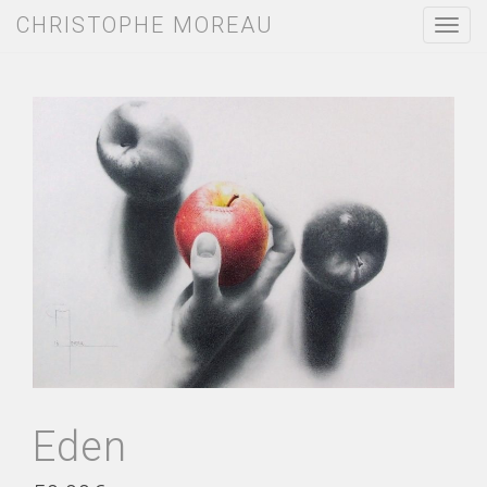
CHRISTOPHE MOREAU
T
o
g
g
l
e
n
a
v
i
g
a
t
i
o
n
Eden