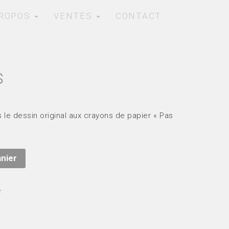
PROPOS
VENTES
CONTACT
s
 le dessin original aux crayons de papier « Pas
anier
é