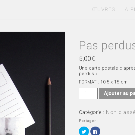
ŒUVRES
À 
Pas perdu
5,00
€
Une carte postale d'après
perdus »
FORMAT : 10,5 x 15 cm
quantité
Ajouter au p
de
Pas
perdus
Catégorie :
Non class
Partager :
C
C
l
l